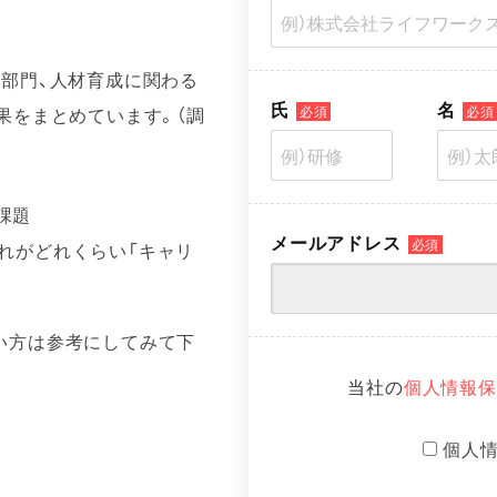
部門、人材育成に関わる
氏
名
果をまとめています。（調
必須
必須
課題
メールアドレス
必須
れがどれくらい「キャリ
い方は参考にしてみて下
当社の
個人情報保
個人
覧