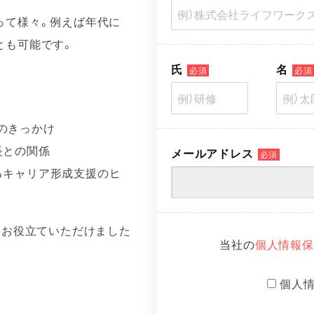
って様々。例えば年代に
とも可能です。
氏
名
必須
必須
のきっかけ
長との関係
メールアドレス
必須
るキャリア形成支援のヒ
もお役立ていただけました
当社の
個人情報保
個人
覧