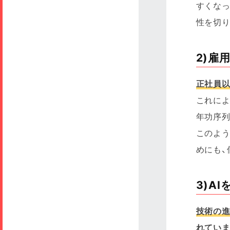
すくな
性を切
2)雇
正社員
これに
年功序
このよう
めにも、
3)A
技術の進
れていま