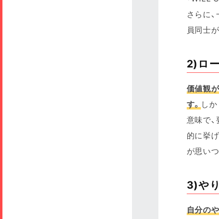
さらに、
員同士が
2)ロ
価値観
す。
しか
意味で、
的に挙
が思いつ
3)や
自分のや