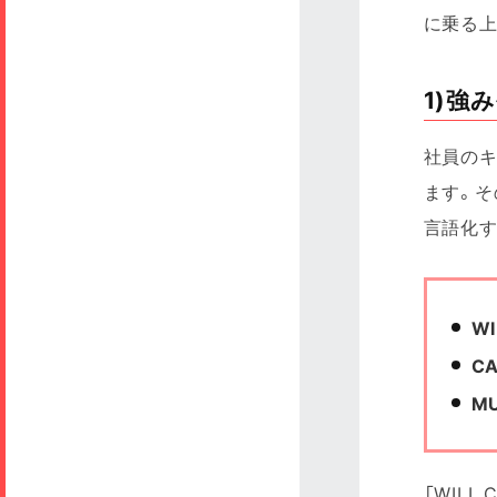
に乗る
1)強
社員のキ
ます。そ
言語化す
W
C
M
「WIL