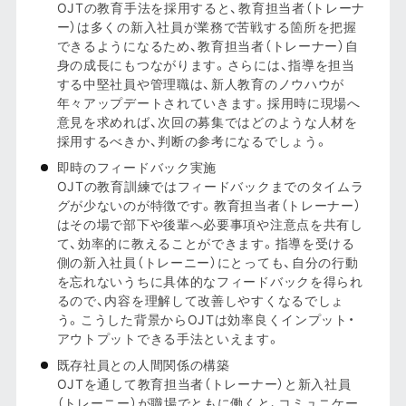
OJTの教育手法を採用すると、教育担当者（トレーナ
ー）は多くの新入社員が業務で苦戦する箇所を把握
できるようになるため、教育担当者（トレーナー）自
身の成長にもつながります。さらには、指導を担当
する中堅社員や管理職は、新人教育のノウハウが
年々アップデートされていきます。採用時に現場へ
意見を求めれば、次回の募集ではどのような人材を
採用するべきか、判断の参考になるでしょう。
即時のフィードバック実施
OJTの教育訓練ではフィードバックまでのタイムラ
グが少ないのが特徴です。教育担当者（トレーナー）
はその場で部下や後輩へ必要事項や注意点を共有し
て、効率的に教えることができます。指導を受ける
側の新入社員（トレーニー）にとっても、自分の行動
を忘れないうちに具体的なフィードバックを得られ
るので、内容を理解して改善しやすくなるでしょ
う。こうした背景からOJTは効率良くインプット・
アウトプットできる手法といえます。
既存社員との人間関係の構築
OJTを通して教育担当者（トレーナー）と新入社員
（トレーニー）が職場でともに働くと、コミュニケー