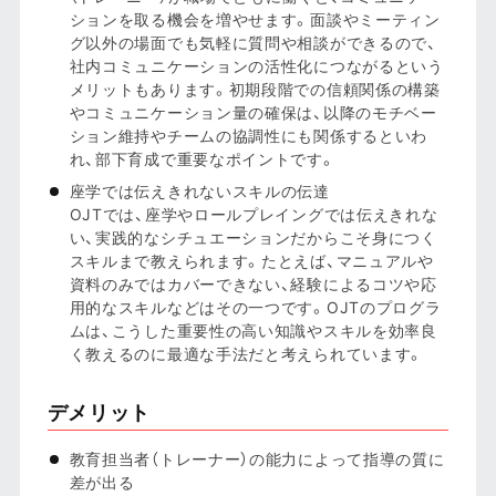
ションを取る機会を増やせます。面談やミーティン
グ以外の場面でも気軽に質問や相談ができるので、
社内コミュニケーションの活性化につながるという
メリットもあります。初期段階での信頼関係の構築
やコミュニケーション量の確保は、以降のモチベー
ション維持やチームの協調性にも関係するといわ
れ、部下育成で重要なポイントです。
座学では伝えきれないスキルの伝達
OJTでは、座学やロールプレイングでは伝えきれな
い、実践的なシチュエーションだからこそ身につく
スキルまで教えられます。たとえば、マニュアルや
資料のみではカバーできない、経験によるコツや応
用的なスキルなどはその一つです。OJTのプログラ
ムは、こうした重要性の高い知識やスキルを効率良
く教えるのに最適な手法だと考えられています。
デメリット
教育担当者（トレーナー）の能力によって指導の質に
差が出る