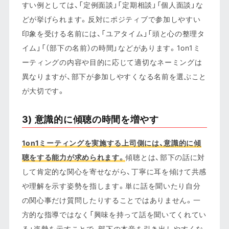
すい例としては、「定例面談」「定期相談」「個人面談」な
どが挙げられます。反対にポジティブで参加しやすい
印象を受ける名前には、「ユアタイム」「頭と心の整理タ
イム」「（部下の名前）の時間」などがあります。1on1ミ
ーティングの内容や目的に応じて適切なネーミングは
異なりますが、部下が参加しやすくなる名前を選ぶこと
が大切です。
3) 意識的に傾聴の時間を増やす
1on1ミーティングを実施する上司側には、意識的に傾
聴をする能力が求められます。
傾聴とは、部下の話に対
して肯定的な関心を寄せながら、丁寧に耳を傾けて共感
や理解を示す姿勢を指します。単に話を聞いたり自分
の関心事だけ質問したりすることではありません。一
方的な指導ではなく「興味を持って話を聞いてくれてい
る」姿勢を示すことで、部下の本音を引き出しやすくな