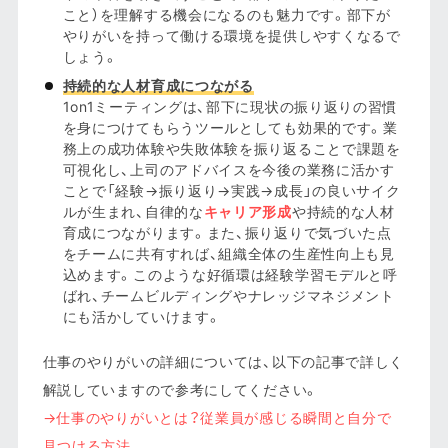
こと）を理解する機会になるのも魅力です。部下が
やりがいを持って働ける環境を提供しやすくなるで
しょう。
持続的な人材育成につながる
1on1ミーティングは、部下に現状の振り返りの習慣
を身につけてもらうツールとしても効果的です。業
務上の成功体験や失敗体験を振り返ることで課題を
可視化し、上司のアドバイスを今後の業務に活かす
ことで「経験→振り返り→実践→成長」の良いサイク
ルが生まれ、自律的な
キャリア形成
や持続的な人材
育成につながります。また、振り返りで気づいた点
をチームに共有すれば、組織全体の生産性向上も見
込めます。このような好循環は経験学習モデルと呼
ばれ、チームビルディングやナレッジマネジメント
にも活かしていけます。
仕事のやりがいの詳細については、以下の記事で詳しく
解説していますので参考にしてください。
→仕事のやりがいとは？従業員が感じる瞬間と自分で
見つける方法