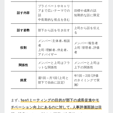
プライベートやキャリ
アまで広いテーマでの
目標や成果の話
話す内容
話
短期的な話に限定
中長期的な視点を含む
上司から話を伝え
話す姿勢
部下から話を引き出す
る
メンバー：主体者、相談
メンバー：報告者
者
役割
上司：管理者、評価
上司：理解者、伴走者、
者
アドバイザー
メンバーと上司はフラ
メンバーと上司は
関係性
ットな関係性
上下の関係性
年1回～2回（評価
週1回～月1回（上司と
頻度
のタイミングで実
部下で自由に設定）
施）
まず、
1on1ミーティングの目的が部下の成長促進やモ
チベーション向上にあるのに対して、人事評価面談は目