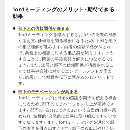
1on1ミーティングのメリット・期待できる
効果
部下との信頼関係が深まる
1on1ミーティングを導入するとお互いの過去の経験
や考え方、価値観を知る機会になるため、上司と部下
の相互理解が進みます。両者の信頼関係が深まれ
ば、業務上の相談に対する抵抗感が減ります。そう
することで、問題の早期発見と解決につながるでし
ょう。また、上司と部下の信頼関係が構築されるこ
とで仕事や会社に対するエンゲージメントが高ま
り、結果として離職率低下に繋がるのもメリットで
す。
部下のモチベーションが高まる
1on1ミーティングは日頃の感謝や期待を伝える機会
になるため、部下のモチベーション向上が期待でき
ます。部下の「自分にできる」という自己効力感を高
められ、積極的・自発的に仕事に取り組んでもらいや
すくなります。また、1on1ミーティングを通じて部
下の本音を引き出すことで、部下のWILL（やりたい