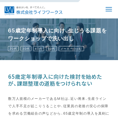
65歳定年制導入に向け、生じうる課題を
ワークショップで洗い出し
20代
30代
40代
50代
メーカー（toB）
65歳定年制導入に向けた検討を始めた
が、課題整理の道筋をつけられない
数万人規模のメーカーであるM社は、近い将来、生産ライン
で人手不足が起こりうることや、従業員の老後の安心の保障
を求める労働組合の声などから、65歳定年制の導入を真剣に