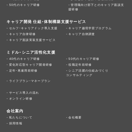
50代のキャリア研修
管理職向け部下とのキャリア面談支
援研修
キャリア開発 仕組・体制構築支援サービス
セルフ・キャリアドック導入支援
キャリア越境学習プログラム
キャリア自律研修
キャリア自律調査
キャリア面談実装支援サービス
ミドル・シニア活性化支援
40代のキャリア研修
50代のキャリア研修
変化対応型キャリア開発研修
役職定年前研修
定年・再雇用前研修
シニア活躍の仕組みづくり
コンサルティング
ライフプラン・マネープラン
サービス導入の流れ
オンライン研修
会社案内
私たちについて
会社概要
採用情報