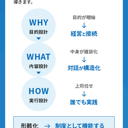
導きます。
目的が曖昧
WHY
目的設計
経営
接続
と
中身が雑談化
WHAT
内容設計
対話
構造化
が
上司任せ
HOW
実行設計
誰でも実践
形骸化
制度として機能する