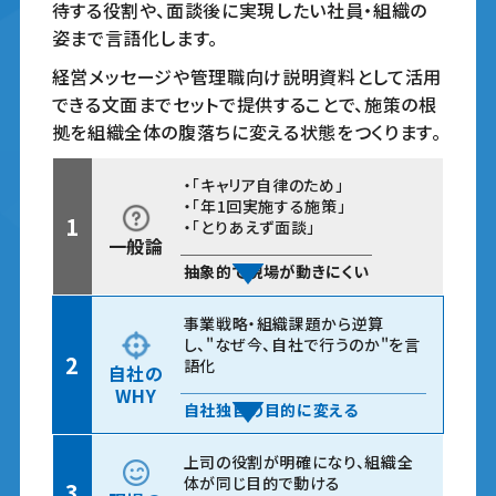
待する役割や、面談後に実現したい社員・組織の
姿まで言語化します。
経営メッセージや管理職向け説明資料として活用
できる文面までセットで提供することで、施策の根
拠を組織全体の腹落ちに変える状態をつくります。
・「キャリア自律のため」
・「年1回実施する施策」
1
・「とりあえず面談」
一般論
抽象的で現場が動きにくい
事業戦略・組織課題から逆算
し、"なぜ今、自社で行うのか"を言
2
語化
自社の
WHY
自社独自の目的に変える
上司の役割が明確になり、
組織全
体が同じ目的で動ける
3