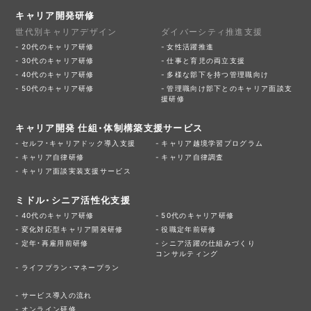
キャリア開発研修
世代別キャリアデザイン
ダイバーシティ推進支援
20代のキャリア研修
女性活躍推進
30代のキャリア研修
仕事と育児の両立支援
40代のキャリア研修
多様な部下を持つ管理職向け
50代のキャリア研修
管理職向け部下とのキャリア面談支
援研修
キャリア開発 仕組・体制構築支援サービス
セルフ・キャリアドック導入支援
キャリア越境学習プログラム
キャリア自律研修
キャリア自律調査
キャリア面談実装支援サービス
ミドル・シニア活性化支援
40代のキャリア研修
50代のキャリア研修
変化対応型キャリア開発研修
役職定年前研修
定年・再雇用前研修
シニア活躍の仕組みづくり
コンサルティング
ライフプラン・マネープラン
サービス導入の流れ
オンライン研修