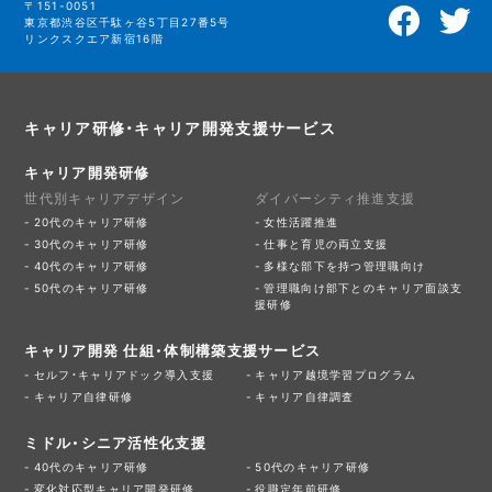
〒151-0051
東京都渋谷区千駄ヶ谷5丁目27番5号
リンクスクエア新宿16階
キャリア研修・キャリア開発支援サービス
キャリア開発研修
世代別キャリアデザイン
ダイバーシティ推進支援
20代のキャリア研修
女性活躍推進
30代のキャリア研修
仕事と育児の両立支援
40代のキャリア研修
多様な部下を持つ管理職向け
50代のキャリア研修
管理職向け部下とのキャリア面談支
援研修
キャリア開発 仕組・体制構築支援サービス
セルフ・キャリアドック導入支援
キャリア越境学習プログラム
キャリア自律研修
キャリア自律調査
ミドル・シニア活性化支援
40代のキャリア研修
50代のキャリア研修
変化対応型キャリア開発研修
役職定年前研修